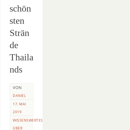
schön
sten
Strän
de
Thaila
nds
VON
DANIEL
17. MAI
2019
WISSENSWERTES
ÜBER